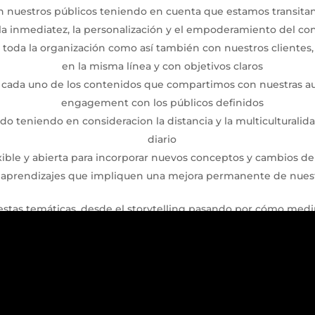
 nuestros públicos teniendo en cuenta que estamos transitando
 la inmediatez, la personalización y el empoderamiento del c
toda la organización como así también con nuestros clientes
en la misma línea y con objetivos claros
en cada uno de los contenidos que compartimos con nuestras a
engagement con los públicos definidos
 teniendo en consideracion la distancia y la multiculturalid
diario
exible y abierta para incorporar nuevos conceptos y cambios d
rendizajes que impliquen una mejora permanente de nuestr
tas temáticas, desde el storytelling pasando por cómo medir 
 contenido, todos, ejes claves para lograr una estrategia de re
¡Seguimos en contacto!