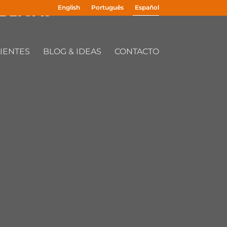
ÚBLICAS
English
Português
Español
IENTES
BLOG & IDEAS
CONTACTO